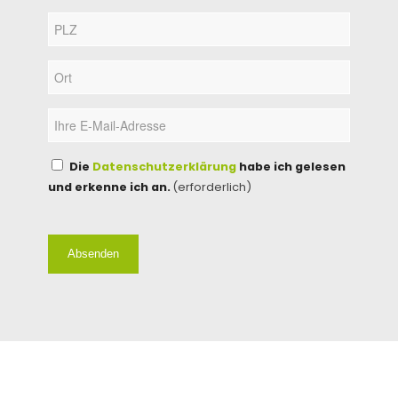
PLZ
(erforderlich)
Ort
(erforderlich)
E-
Mail
(erforderlich)
Einwilligung
Die
Datenschutzerklärung
habe ich gelesen
und erkenne ich an.
(erforderlich)
(erforderlich)