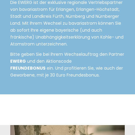
Die EWERG ist der exklusive regionale Vertriebspartner
von bavariastrom für Erlangen, Erlangen-Höchstadt,
Stadt und Landkreis Fürth, Nürnberg und Nürnberger
Land. Mit Ihrem Wechsel zu bavariastrom können Sie
ab sofort Ihre eigene bayerische (und auch
fränkische) Unabhängigkeitserklärung von Kohle- und
Atomstrom unterzeichnen.
Bitte geben Sie bei Ihrem Wechselauftrag den Partner
EWERG
und den Aktionscode
FREUNDEBONUS
ein. Und profitieren Sie, wie auch der
Geworbene, mit je 30 Euro Freundesbonus.