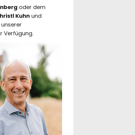
rnberg
oder dem
hristl Kuhn
und
 unserer
r Verfügung.