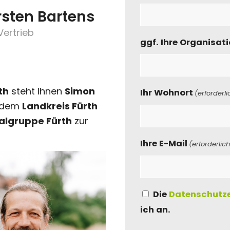
rsten Bartens
Vertrieb
ggf. Ihre Organisati
th
steht Ihnen
Simon
Ihr Wohnort
(erforderli
s dem
Landkreis Fürth
algruppe Fürth
zur
Ihre E-Mail
(erforderlic
Datenschutz
Die
Datenschutze
ich an.