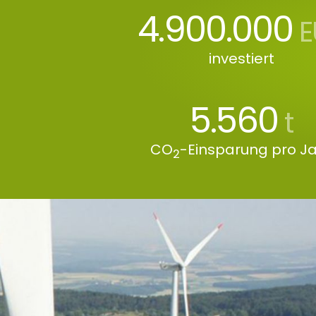
4.900.000
E
investiert
5.560
t
CO
-Einsparung pro J
2