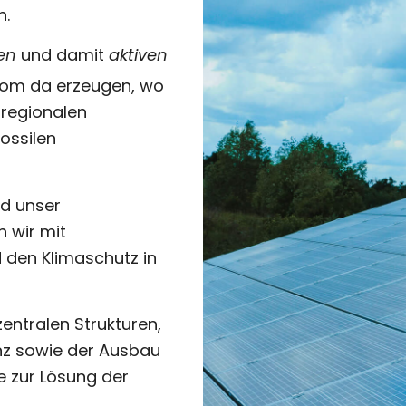
n.
en
und damit
aktiven
rom da erzeugen, wo
r regionalen
ossilen
nd unser
 wir mit
 den Klimaschutz in
entralen Strukturen,
nz sowie der Ausbau
e zur Lösung der