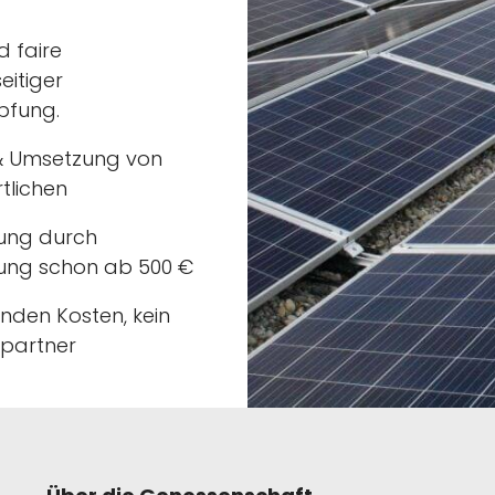
d faire
eitiger
pfung.
 & Umsetzung von
tlichen
rung durch
gung schon ab 500 €
enden Kosten, kein
spartner