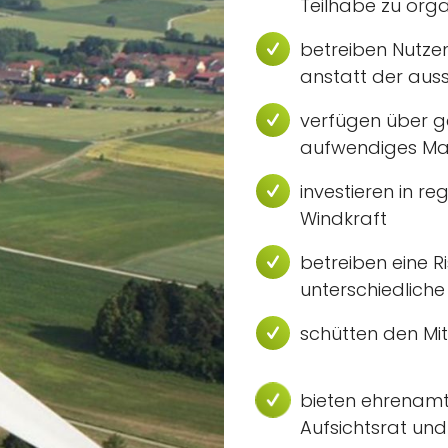
Teilhabe zu orga
betreiben Nutze
anstatt der aus
verfügen über g
aufwendiges Mar
investieren in r
Windkraft
betreiben eine R
unterschiedliche
schütten den Mit
bieten ehrenamtl
Aufsichtsrat un