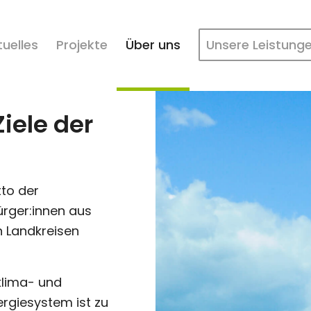
tuelles
Projekte
Über uns
Unsere Leistung
Ziele der
tto der
ürger:innen aus
n Landkreisen
klima- und
rgiesystem ist zu