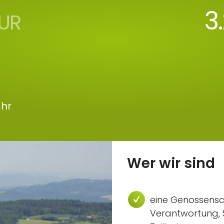
3
UR
ahr
Wer wir sind
eine Genossensc
Verantwortung, S