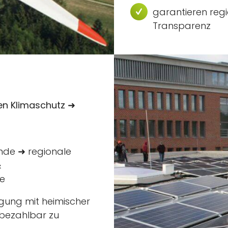
garantieren re
Transparenz
en Klimaschutz ➜
ende ➜ regionale
&
ie
orgung mit heimischer
 bezahlbar zu