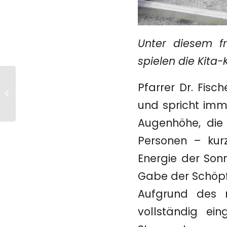
Unter diesem f
spielen die Kita-
Dein Stromspeicher kann mehr!
Pfarrer Dr. Fisc
Initiative der HTW Berlin zur
und spricht imm
Kappung der Sol...
Augenhöhe, die
Personen – kur
Energie der Sonn
Gabe der Schöpfu
Aufgrund des n
vollständig ei