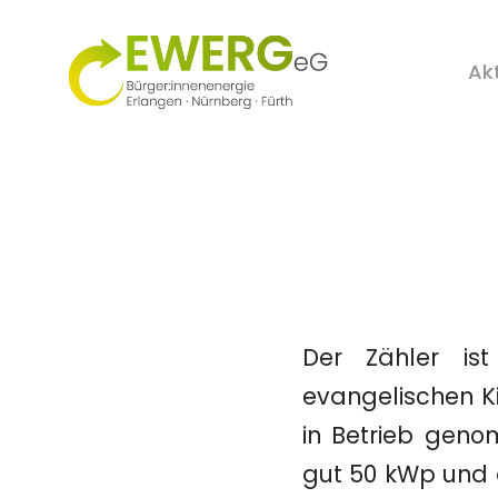
Ak
Der Zähler i
evangelischen Ki
in Betrieb geno
gut 50 kWp und 