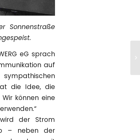
er Sonnenstraße
ngespeist.
Ei
s EWERG eG sprach
In
ommunikation auf
Bü
t sympathischen
t die Idee, die
! Wir können eine
verwenden.“
 wird der Strom
 so – neben der